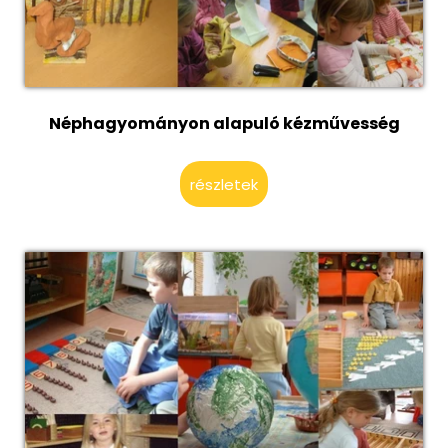
Néphagyományon alapuló kézművesség
részletek