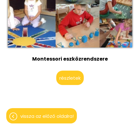
Montessori eszközrendszere
részletek
vissza az előző oldalra!