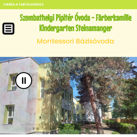
UGRÁS A TARTALOMHOZ
Szombathelyi Pipitér Óvoda - Färberkamille
Kindergarten Steinamanger
Montessori Bázisóvoda
II