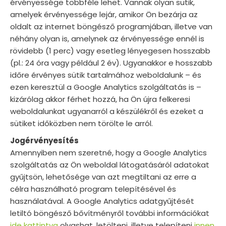
érvényessége többféle lehet. Vannak olyan sütik,
amelyek érvényessége lejár, amikor Ön bezárja az
oldalt az internet böngésző programjában, illetve van
néhány olyan is, amelynek az érvényessége ennél is
rövidebb (1 perc) vagy esetleg lényegesen hosszabb
(pl.: 24 óra vagy például 2 év). Ugyanakkor e hosszabb
időre érvényes sütik tartalmához weboldalunk – és
ezen keresztül a Google Analytics szolgáltatás is –
kizárólag akkor férhet hozzá, ha Ön újra felkeresi
weboldalunkat ugyanarról a készülékről és ezeket a
sütiket időközben nem törölte le arról.
Jogérvényesítés
Amennyiben nem szeretné, hogy a Google Analytics
szolgáltatás az Ön weboldal látogatásáról adatokat
gyűjtsön, lehetősége van azt megtiltani az erre a
célra használható program telepítésével és
használatával. A Google Analytics adatgyűjtését
letiltó böngésző bővítményről további információkat
ide kattintva
olvashat, letölteni, illetve telepíteni
innen