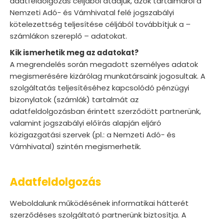
adatfeldolgozás céljából átadjuk, azok tartalmáról a
Nemzeti Adó- és Vámhivatal felé jogszabályi
kötelezettség teljesítése céljából továbbítjuk a –
számlákon szereplő – adatokat.
Kik ismerhetik meg az adatokat?
A megrendelés során megadott személyes adatok
megismerésére kizárólag munkatársaink jogosultak. A
szolgáltatás teljesítéséhez kapcsolódó pénzügyi
bizonylatok (számlák) tartalmát az
adatfeldolgozásban érintett szerződött partnerünk,
valamint jogszabályi előírás alapján eljáró
közigazgatási szervek (pl.: a Nemzeti Adó- és
Vámhivatal) szintén megismerhetik.
Adatfeldolgozás
Weboldalunk működésének informatikai hátterét
szerződéses szolgáltató partnerünk biztosítja. A