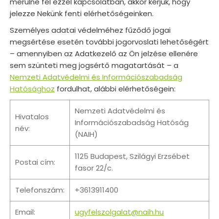
merülne fel ezzel kapcsolatban, akkor kérjük, hogy
jelezze Nekünk fenti elérhetőségeinken.
Személyes adatai védelméhez fűződő jogai
megsértése esetén további jogorvoslati lehetőségért
– amennyiben az Adatkezelő az Ön jelzése ellenére
sem szünteti meg jogsértő magatartását – a
Nemzeti Adatvédelmi és Információszabadság
Hatósághoz
fordulhat, alábbi elérhetőségein:
Nemzeti Adatvédelmi és
Hivatalos
Információszabadság Hatóság
név:
(NAIH)
1125 Budapest, Szilágyi Erzsébet
Postai cím:
fasor 22/c.
Telefonszám:
+3613911400
Email:
ugyfelszolgalat@naih.hu