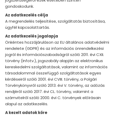
jogszerűségéről ezek esetében szintén
gondoskodunk.
Az adatkezelés célja
A megrendelés teljesítése, szolgáltatás biztosítása,
ügyfél kapcsolattartás.
Az adatkezelés jogalapja
Önkéntes hozzájáruláson az EU általános adatvédelmi
rendelete (GDPR) és az információs önrendelkezési
jogról és információszabadságról szóló 2011. évi CXII.
törvény (Infotv.), jogszabály alapján az elektronikus
kereskedelmi szolgáltatások, valamint az információs
társadalommal összefüggő szolgáltatások egyes
kérdéseiről szóló 2001. évi CVIII. törvény, a Polgári
Törvénykönyvről szóló 2013. évi V. törvény, az adózás
rendjéről szóló 2017. évi CL. törvény, valamint a
számvitelről szóló 2000. évi C. törvények előírásain
alapul az adatkezelés.
A kezelt adatok köre