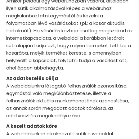
Amikor például egy webáruházban vásárol, általában
ilyen sütik alkalmazásával képes a webáruház
megkülönböztetni egymástól és kezelni a
folyamatban lévő vásárlásokat (pl.: a kosár aktuális
tartalmát). Ha vásárlás közben esetleg megszakad az
internetkapcsolata, a weboldal a korábban letárolt
süti alapján tudja azt, hogy milyen terméket tett be a
kosarába, melyik terméket kereste, s amennyiben
helyreállt a kapcsolat, folytatni tudja a vásárlást ott,
ahol éppen abbahagyta.
Az adatkezelés célja
A weboldalunkra látogató felhasználók azonosítása,
egymástól való megkülönböztetése, illetve a
felhasználók aktuális munkamenetének azonosítása,
az annak során megadott adatok tárolása, az
adatvesztés megakadályozása.
A kezelt adatok köre
A weboldalunkon alkalmazott sütik a weboldal