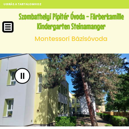
UGRÁS A TARTALOMHOZ
Szombathelyi Pipitér Óvoda - Färberkamille
Kindergarten Steinamanger
Montessori Bázisóvoda
II