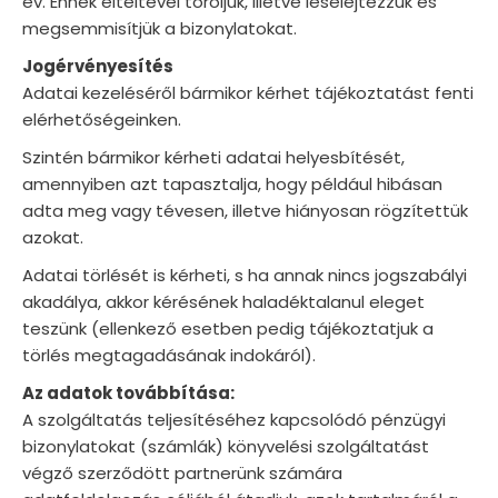
év. Ennek elteltével töröljük, illetve leselejtezzük és
megsemmisítjük a bizonylatokat.
Jogérvényesítés
Adatai kezeléséről bármikor kérhet tájékoztatást fenti
elérhetőségeinken.
Szintén bármikor kérheti adatai helyesbítését,
amennyiben azt tapasztalja, hogy például hibásan
adta meg vagy tévesen, illetve hiányosan rögzítettük
azokat.
Adatai törlését is kérheti, s ha annak nincs jogszabályi
akadálya, akkor kérésének haladéktalanul eleget
teszünk (ellenkező esetben pedig tájékoztatjuk a
törlés megtagadásának indokáról).
Az adatok továbbítása:
A szolgáltatás teljesítéséhez kapcsolódó pénzügyi
bizonylatokat (számlák) könyvelési szolgáltatást
végző szerződött partnerünk számára