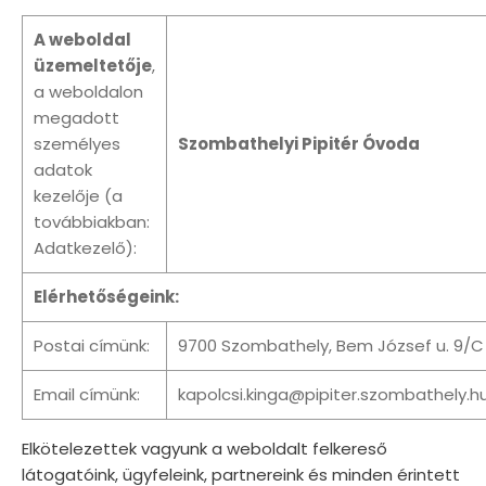
A weboldal
üzemeltetője
,
a weboldalon
megadott
személyes
Szombathelyi Pipitér Óvoda
adatok
kezelője (a
továbbiakban:
Adatkezelő):
Elérhetőségeink:
Postai címünk:
9700 Szombathely, Bem József u. 9/C
Email címünk:
kapolcsi.kinga@pipiter.szombathely.h
Elkötelezettek vagyunk a weboldalt felkereső
látogatóink, ügyfeleink, partnereink és minden érintett