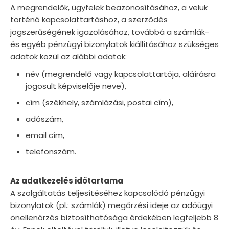
A megrendelők, ügyfelek beazonosításához, a velük
történő kapcsolattartáshoz, a szerződés
jogszerűségének igazolásához, továbbá a számlák-
és egyéb pénzügyi bizonylatok kiállításához szükséges
adatok közül az alábbi adatok:
név (megrendelő vagy kapcsolattartója, aláírásra
jogosult képviselője neve),
cím (székhely, számlázási, postai cím),
adószám,
email cím,
telefonszám.
Az adatkezelés időtartama
A szolgáltatás teljesítéséhez kapcsolódó pénzügyi
bizonylatok (pl.: számlák) megőrzési ideje az adóügyi
önellenőrzés biztosíthatósága érdekében legfeljebb 8