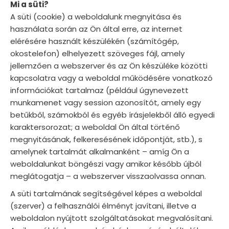
Mi a süti?
A süti (cookie) a weboldalunk megnyitása és
használata során az Ön által erre, az internet
elérésére használt készülékén (számítógép,
okostelefon) elhelyezett szöveges fájl, amely
jellemzően a webszerver és az Ön készüléke közötti
kapcsolatra vagy a weboldal működésére vonatkozó
információkat tartalmaz (például úgynevezett
munkamenet vagy session azonosítót, amely egy
betűkből, számokból és egyéb írásjelekből álló egyedi
karaktersorozat; a weboldal Ön által történő
megnyitásának, felkeresésének időpontját, stb.), s
amelynek tartalmát alkalmanként – amíg Ön a
weboldalunkat böngészi vagy amikor később újból
meglátogatja – a webszerver visszaolvassa onnan.
A süti tartalmának segítségével képes a weboldal
(szerver) a felhasználói élményt javítani, illetve a
weboldalon nyújtott szolgáltatásokat megvalósítani.