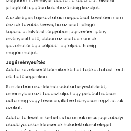
Megadott személyes adatait a kapcsolatfelvétel
jellegétől függően különböző ideig kezeljük.
A szükséges tájékoztatás megadását követően nem
őrizzük tovább, kivéve, ha az eseti jellegű
kapcsolatfelvétel tárgyában jogszerűen igény
érvényesíthető, abban az esetben annak
igazolhatósága céljából legfeljebb 5 évig
megőrizhetjük.
Jogérvényesítés
Adatai kezeléséről bármikor kérhet tájékoztatást fenti
elérhetőségeinken.
Szintén bármikor kérheti adatai helyesbítését,
amennyiben azt tapasztalja, hogy például hibásan
adta meg vagy tévesen, illetve hiányosan rögzítettük
azokat.
Adatai törlését is kérheti, s ha annak nincs jogszabályi
akadálya, akkor kérésének haladéktalanul eleget