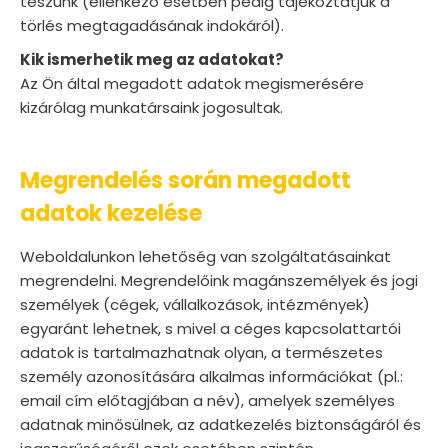
teszünk (ellenkező esetben pedig tájékoztatjuk a
törlés megtagadásának indokáról).
Kik ismerhetik meg az adatokat?
Az Ön által megadott adatok megismerésére
kizárólag munkatársaink jogosultak.
Megrendelés során megadott
adatok kezelése
Weboldalunkon lehetőség van szolgáltatásainkat
megrendelni. Megrendelőink magánszemélyek és jogi
személyek (cégek, vállalkozások, intézmények)
egyaránt lehetnek, s mivel a céges kapcsolattartói
adatok is tartalmazhatnak olyan, a természetes
személy azonosítására alkalmas információkat (pl.:
email cím előtagjában a név), amelyek személyes
adatnak minősülnek, az adatkezelés biztonságáról és