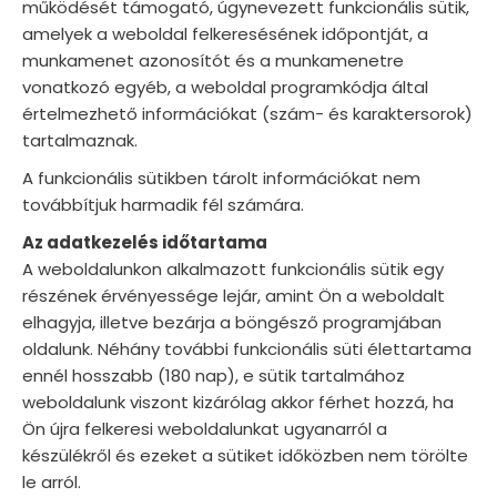
működését támogató, úgynevezett funkcionális sütik,
amelyek a weboldal felkeresésének időpontját, a
munkamenet azonosítót és a munkamenetre
vonatkozó egyéb, a weboldal programkódja által
értelmezhető információkat (szám- és karaktersorok)
tartalmaznak.
A funkcionális sütikben tárolt információkat nem
továbbítjuk harmadik fél számára.
Az adatkezelés időtartama
A weboldalunkon alkalmazott funkcionális sütik egy
részének érvényessége lejár, amint Ön a weboldalt
elhagyja, illetve bezárja a böngésző programjában
oldalunk. Néhány további funkcionális süti élettartama
ennél hosszabb (180 nap), e sütik tartalmához
weboldalunk viszont kizárólag akkor férhet hozzá, ha
Ön újra felkeresi weboldalunkat ugyanarról a
készülékről és ezeket a sütiket időközben nem törölte
le arról.