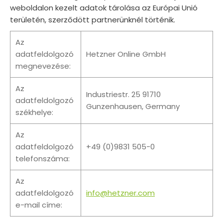
weboldalon kezelt adatok tárolása az Európai Unió
területén, szerződött partnerünknél történik.
Az
adatfeldolgozó
Hetzner Online GmbH
megnevezése:
Az
Industriestr. 25 91710
adatfeldolgozó
Gunzenhausen, Germany
székhelye:
Az
adatfeldolgozó
+49 (0)9831 505-0
telefonszáma:
Az
adatfeldolgozó
info@hetzner.com
e-mail címe: