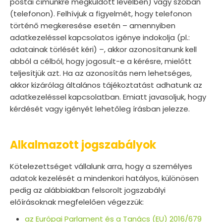
postai címünkre megküldött levélben) vagy szóban
(telefonon). Felhívjuk a figyelmét, hogy telefonon
történő megkeresése esetén – amennyiben
adatkezeléssel kapcsolatos igénye indokolja (pl.:
adatainak törlését kéri) –, akkor azonosítanunk kell
abból a célból, hogy jogosult-e a kérésre, mielőtt
teljesítjük azt. Ha az azonosítás nem lehetséges,
akkor kizárólag általános tájékoztatást adhatunk az
adatkezeléssel kapcsolatban. Emiatt javasoljuk, hogy
kérdését vagy igényét lehetőleg írásban jelezze.
Alkalmazott jogszabályok
Kötelezettséget vállalunk arra, hogy a személyes
adatok kezelését a mindenkori hatályos, különösen
pedig az alábbiakban felsorolt jogszabályi
előírásoknak megfelelően végezzük:
az Európai Parlament és a Tanács (EU) 2016/679