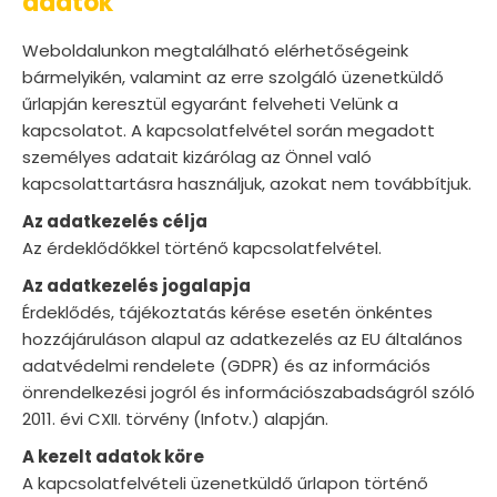
adatok
Weboldalunkon megtalálható elérhetőségeink
bármelyikén, valamint az erre szolgáló üzenetküldő
űrlapján keresztül egyaránt felveheti Velünk a
kapcsolatot. A kapcsolatfelvétel során megadott
személyes adatait kizárólag az Önnel való
kapcsolattartásra használjuk, azokat nem továbbítjuk.
Az adatkezelés célja
Az érdeklődőkkel történő kapcsolatfelvétel.
Az adatkezelés jogalapja
Érdeklődés, tájékoztatás kérése esetén önkéntes
hozzájáruláson alapul az adatkezelés az EU általános
adatvédelmi rendelete (GDPR) és az információs
önrendelkezési jogról és információszabadságról szóló
2011. évi CXII. törvény (Infotv.) alapján.
A kezelt adatok köre
A kapcsolatfelvételi üzenetküldő űrlapon történő