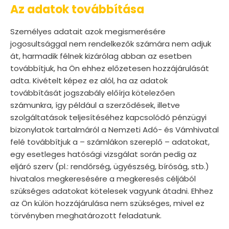
Az adatok továbbítása
Személyes adatait azok megismerésére
jogosultsággal nem rendelkezők számára nem adjuk
át, harmadik félnek kizárólag abban az esetben
továbbítjuk, ha Ön ehhez előzetesen hozzájárulását
adta. Kivételt képez ez alól, ha az adatok
továbbítását jogszabály előírja kötelezően
számunkra, így például a szerződések, illetve
szolgáltatások teljesítéséhez kapcsolódó pénzügyi
bizonylatok tartalmáról a Nemzeti Adó- és Vámhivatal
felé továbbítjuk a – számlákon szereplő – adatokat,
egy esetleges hatósági vizsgálat során pedig az
eljáró szerv (pl.: rendőrség, ügyészség, bíróság, stb.)
hivatalos megkeresésére a megkeresés céljából
szükséges adatokat kötelesek vagyunk átadni. Ehhez
az Ön külön hozzájárulása nem szükséges, mivel ez
törvényben meghatározott feladatunk.