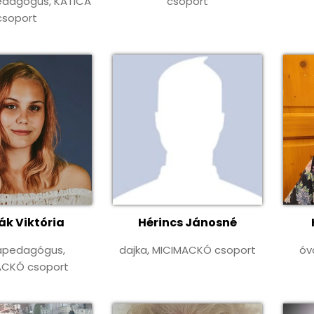
edagógus, KATICA
csoport
csoport
ák Viktória
Hérincs Jánosné
apedagógus,
dajka, MICIMACKÓ csoport
óv
ACKÓ csoport