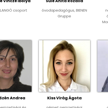
 Vincze Ibolya
Süle Anita Rozália
ILLANGÓ csoport
óvodapedagógus, BIENEN
n
Gruppe
Mo
Szén Andrea
Kiss Virág Ágota
emzetiségi és
német nemzetiségi