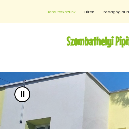
UGRÁS A TARTALOMHOZ
Bemutatkozunk
Hírek
Pedagógiai 
Rólunk
Szombathelyi Pip
Über Uns
Személyi Feltételek
II
Tárgyi Feltételek
Óvodánk Dolgozói