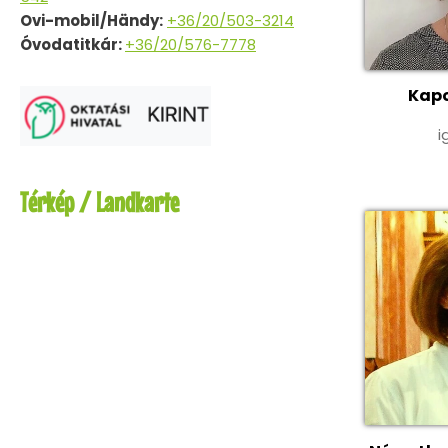
Ovi-mobil/Händy:
+36/20/503-3214
Óvodatitkár:
+36/20/576-7778
Kapo
i
Térkép / Landkarte