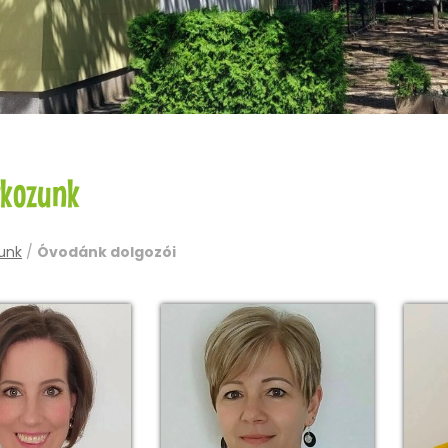
kozunk
unk
/
Óvodánk dolgozói