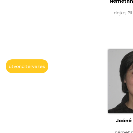
Némethné
dajka, P
útvonaltervezés
Joóné 
német n