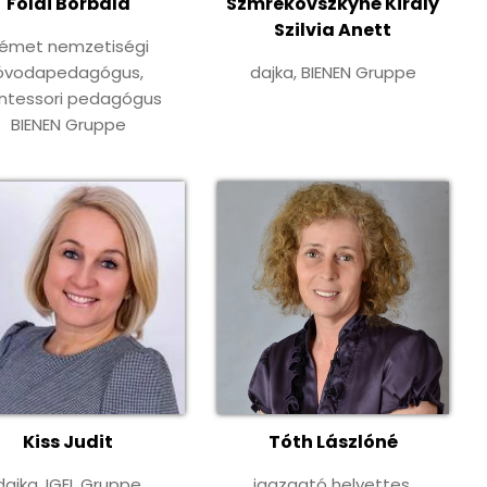
Földi Borbála
Szmrekovszkyné Király
Szilvia Anett
émet nemzetiségi
óvodapedagógus,
dajka, BIENEN Gruppe
ntessori pedagógus
BIENEN Gruppe
Kiss Judit
Tóth Lászlóné
dajka, IGEL Gruppe
igazgató helyettes,