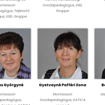
ntessori
óvodapedagógus, IGEL
gógus, fejlesztő
Gruppe
s, IGEL Gruppe
s Györgyné
Gyetvayné Pafféri Ilona
B
ntessori
Montessori
da
apedagógus,
óvodapedagógus, KATICA