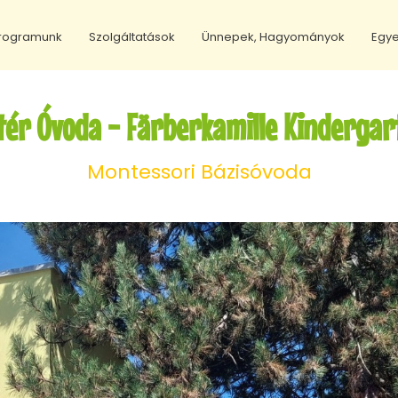
Programunk
Szolgáltatások
Ünnepek, Hagyományok
Egye
itér Óvoda - Färberkamille Kinderga
Montessori Bázisóvoda