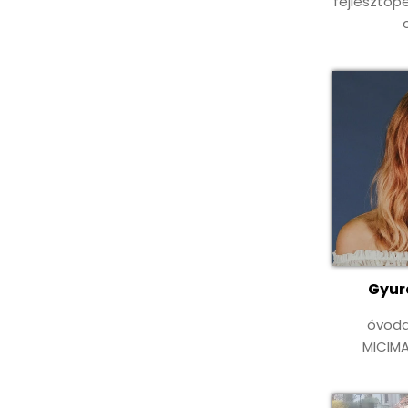
fejlesztőp
Gyur
óvod
MICIM