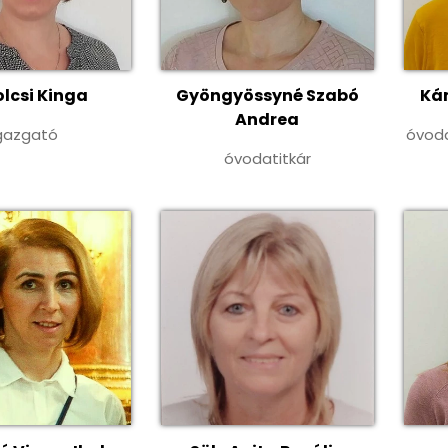
lcsi Kinga
Gyöngyössyné Szabó
Kám
Andrea
gazgató
óvod
óvodatitkár