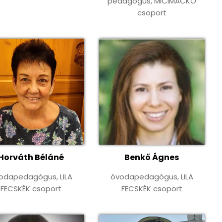
pedagógus, MICIMACKÓ
csoport
Horváth Béláné
Benkő Ágnes
odapedagógus, LILA
óvodapedagógus, LILA
FECSKÉK csoport
FECSKÉK csoport