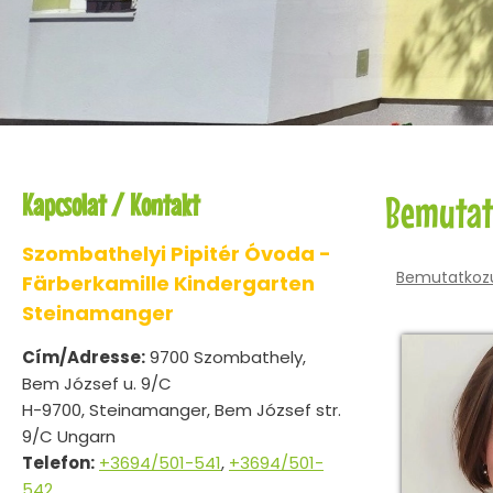
Kapcsolat / Kontakt
Bemutat
Szombathelyi Pipitér Óvoda -
Bemutatkoz
Färberkamille Kindergarten
Steinamanger
Cím/Adresse:
9700 Szombathely,
Bem József u. 9/C
H-9700, Steinamanger, Bem József str.
9/C Ungarn
Telefon:
+3694/501-541
,
+3694/501-
542