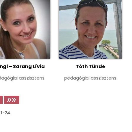
ngl – Sarang Lívia
Tóth Tünde
agógiai asszisztens
pedagógiai asszisztens
»»
1-24