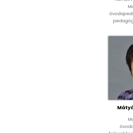
Mo
óvodapeda
pedagógu
Mátyá
Mo
óvod