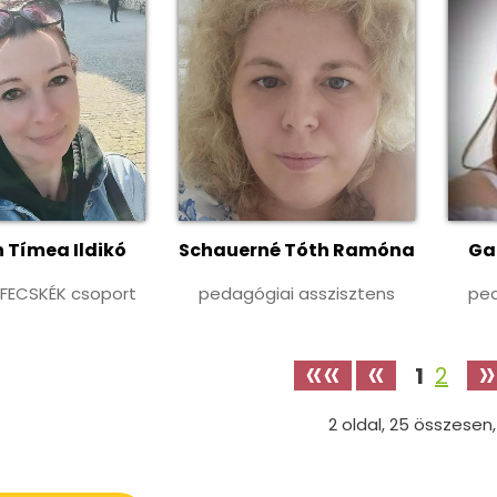
 Tímea Ildikó
Schauerné Tóth Ramóna
Ga
A FECSKÉK csoport
pedagógiai asszisztens
ped
««
«
»
1
2
2
oldal,
25
összesen,