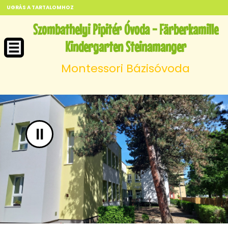
UGRÁS A TARTALOMHOZ
Szombathelyi Pipitér Óvoda - Färberkamille
Kindergarten Steinamanger
Montessori Bázisóvoda
II