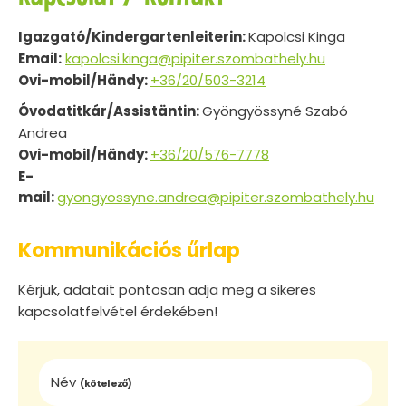
Igazgató/Kindergartenleiterin:
Kapolcsi Kinga
Email:
kapolcsi.kinga@pipiter.szombathely.hu
Ovi-mobil/Händy:
+36/20/503-3214
Óvodatitkár/Assistäntin:
Gyöngyössyné Szabó
Andrea
Ovi-mobil/Händy:
+36/20/576-7778
E-
mail:
gyongyossyne.andrea@pipiter.szombathely.hu
Kommunikációs űrlap
Kérjük, adatait pontosan adja meg a sikeres
kapcsolatfelvétel érdekében!
Név
(kötelező)