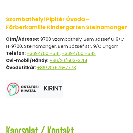
Szombathelyi Pipitér Óvoda -
Färberkamille Kindergarten Steinamanger
Cím/Adresse:
9700 Szombathely, Bem József u. 9/C
H-9700, Steinamanger, Bem József str. 9/C Ungarn
Telefon:
+3694/501-541
,
+3694/501-542
Ovi-mobil/Händy:
+36/20/503-3214
Óvodatitkár:
+36/20/576-7778
Kapcsolat / Kontakt