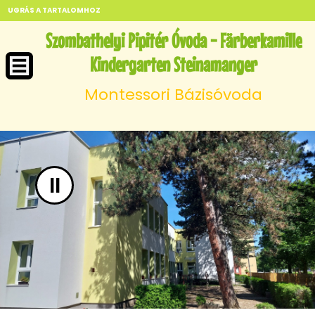
UGRÁS A TARTALOMHOZ
Szombathelyi Pipitér Óvoda - Färberkamille
Kindergarten Steinamanger
Montessori Bázisóvoda
II